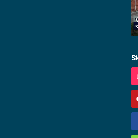
Academia palmense de letras abre
inscrições
S