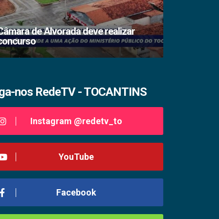
Câmara de Alvorada deve realizar
concurso
TSE lacra s
iga-nos RedeTV - TOCANTINS
Instagram @redetv_to
YouTube
Facebook