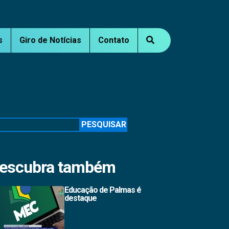
s
Giro de Notícias
Contato
squisar
PESQUISAR
escubra também
Educação de Palmas é
destaque