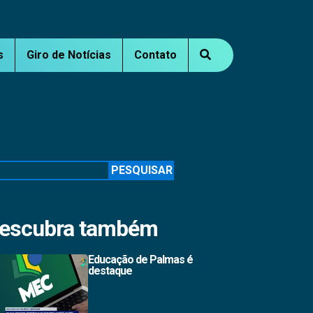
s
Giro de Notícias
Contato
squisar
PESQUISAR
escubra também
Educação de Palmas é
destaque