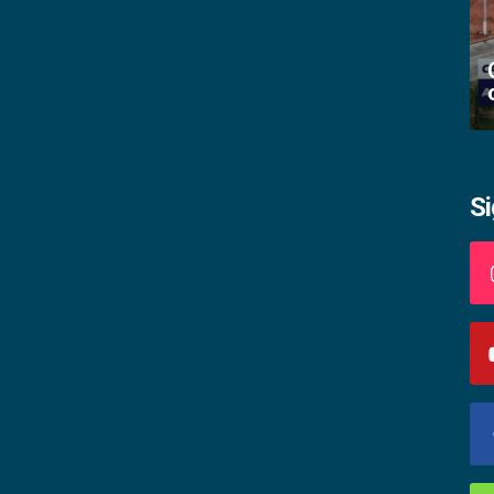
Academia palmense de letras abre
inscrições
S