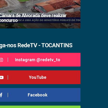
Câmara de Alvorada deve realizar
concurso
TSE lacra s
iga-nos RedeTV - TOCANTINS
Instagram @redetv_to
YouTube
Facebook