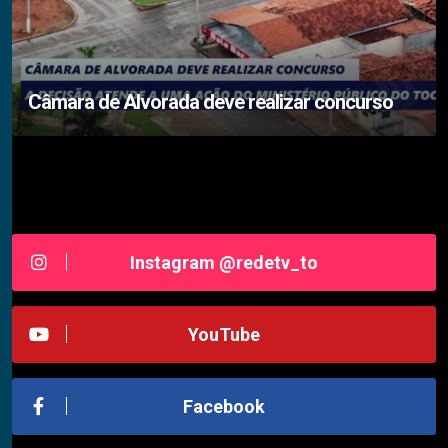
Câmara de Alvorada deve realizar concurso
Siga-nos RedeTV - TOCANTINS
Instagram @redetv_to
YouTube
Facebook