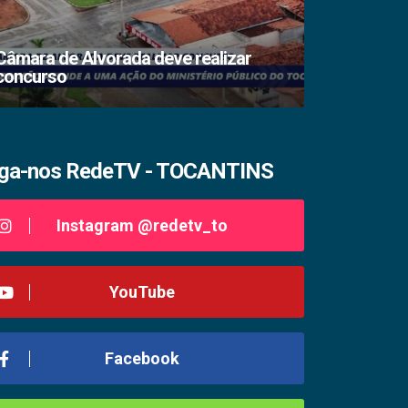
Câmara de Alvorada deve realizar
concurso
TSE lacra s
iga-nos RedeTV - TOCANTINS
Instagram @redetv_to
YouTube
Facebook