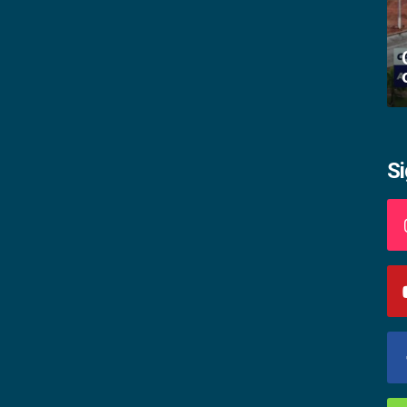
Academia palmense de letras abre
inscrições
S