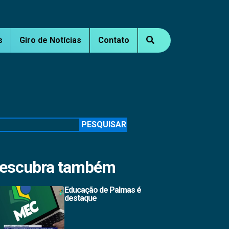
s
Giro de Notícias
Contato
squisar
PESQUISAR
escubra também
Educação de Palmas é
destaque