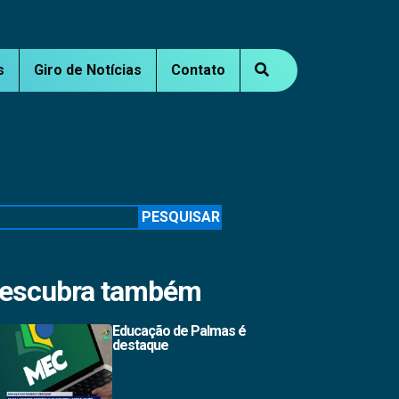
s
Giro de Notícias
Contato
squisar
PESQUISAR
escubra também
Educação de Palmas é
destaque