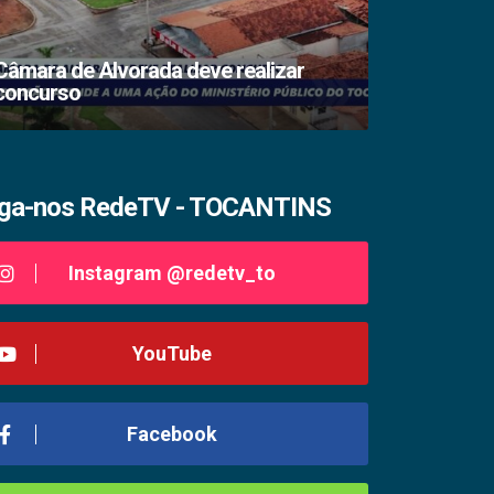
Câmara de Alvorada deve realizar
concurso
TSE lacra s
iga-nos RedeTV - TOCANTINS
Instagram @redetv_to
YouTube
Facebook