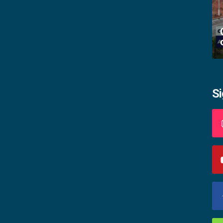
Academia palmense de letras abre
inscrições
S