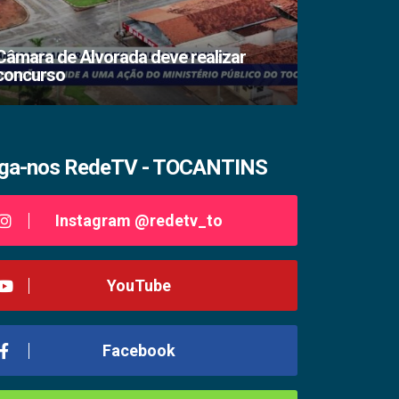
Câmara de Alvorada deve realizar
concurso
TSE lacra s
iga-nos RedeTV - TOCANTINS
Instagram @redetv_to
YouTube
Facebook