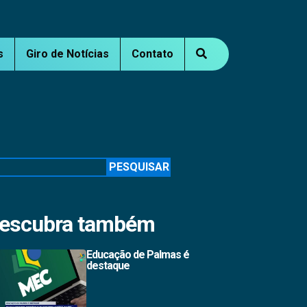
s
Giro de Notícias
Contato
squisar
PESQUISAR
escubra também
Educação de Palmas é
destaque