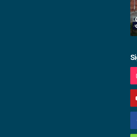
Academia palmense de letras abre
inscrições
S