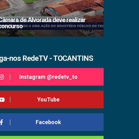
Câmara de Alvorada deve realizar
concurso
TSE lacra s
iga-nos RedeTV - TOCANTINS
Instagram @redetv_to
YouTube
Facebook