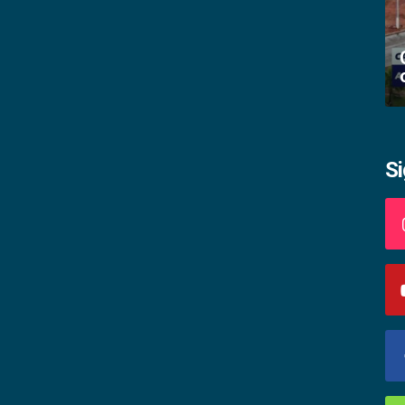
Academia palmense de letras abre
inscrições
S