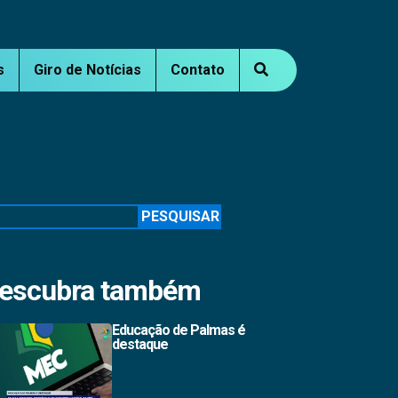
s
Giro de Notícias
Contato
squisar
PESQUISAR
escubra também
Educação de Palmas é
destaque