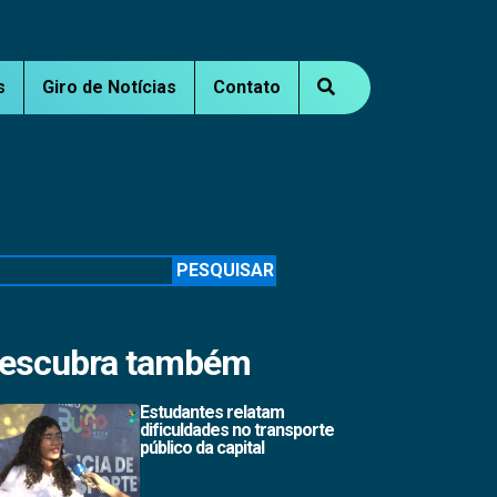
s
Giro de Notícias
Contato
squisar
PESQUISAR
escubra também
Estudantes relatam
dificuldades no transporte
público da capital