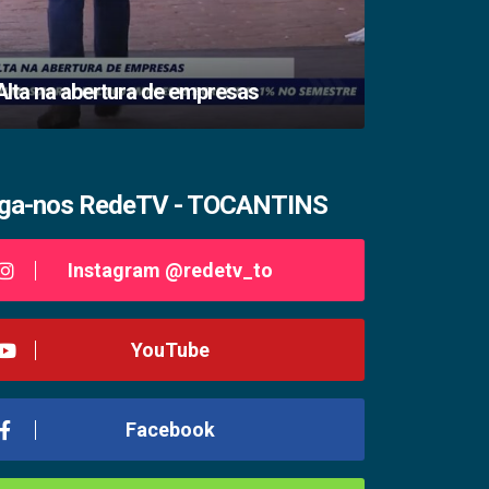
Medidas pr
Alta na abertura de empresas
Tocantins
iga-nos RedeTV - TOCANTINS
Instagram @redetv_to
YouTube
Facebook