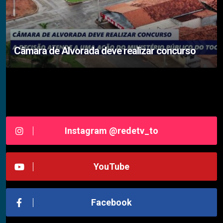
Câmara de Alvorada deve realizar concurso
Siga-nos RedeTV - TOCANTINS
Instagram @redetv_to
YouTube
Facebook