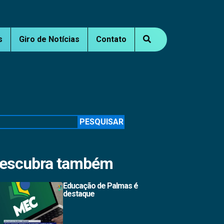
s
Giro de Notícias
Contato
squisar
PESQUISAR
escubra também
Educação de Palmas é
destaque