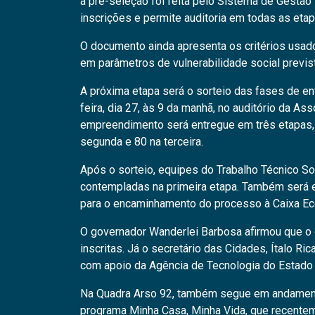
a pré-seleção foi feita pelo Sistema de Gestão 
inscrições e permite auditoria em todas as eta
O documento ainda apresenta os critérios usado
em parâmetros de vulnerabilidade social previs
A próxima etapa será o sorteio das fases de en
feira, dia 27, às 9 da manhã, no auditório da 
empreendimento será entregue em três etapas, 
segunda e 80 na terceira.
Após o sorteio, equipes do Trabalho Técnico Soci
contempladas na primeira etapa. Também será e
para o encaminhamento do processo à Caixa Ec
O governador Wanderlei Barbosa afirmou que o o
inscritas. Já o secretário das Cidades, Ítalo R
com apoio da Agência de Tecnologia do Estado 
Na Quadra Arso 92, também segue em andamen
programa Minha Casa, Minha Vida, que recentem