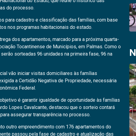
Habitacional do Estado, que reúne o histórico das
pas do processo.
s para cadastro e classificação das famílias, com base
tos nos programas habitacionais do estado.
trega dos apartamentos, marcado para a próxima quarta-
Associação Tocantinense de Municípios, em Palmas. Como o
N
serão sorteadas 96 unidades na primeira fase, 96 na
al vão iniciar visitas domiciliares às famílias
xigida a Certidão Negativa de Propriedade, necessária
onômica Federal.
bjetivo é garantir igualdade de oportunidade às famílias
icardo Lopes Cavalcante, destacou que o sorteio contará
para assegurar transparência no processo.
to outro empreendimento com 176 apartamentos do
ente passou pela fase de cadastro e atualização das