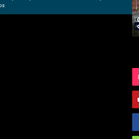
os.
Academia palmense de letras abre
inscrições
S