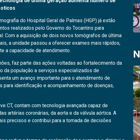
tecnologia de última geração aumenta número de
ósticos
ografia do Hospital Geral de Palmas (HGP) já estão
ntos realizados pelo Governo do Tocantins para
al. Com a aquisição de dois novos tomógrafos de última
nais, a unidade passou a oferecer exames mais rápidos,
nte a capacidade de atendimento.
N
ões, faz parte das ações voltadas ao fortalecimento da
o da população a serviços especializados de
senta um avanço importante para o atendimento de
 para identificação e acompanhamento de doenças,
ive CT, contam com tecnologia avançada capaz de
s artérias coronárias, da aorta e da válvula aórtica. A
is precisos e contribui para a tomada de decisões