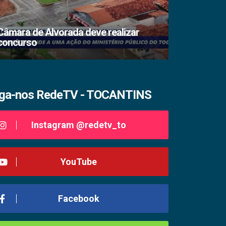
Câmara de Alvorada deve realizar
concurso
TSE lacra s
iga-nos RedeTV - TOCANTINS
Instagram @redetv_to
YouTube
Facebook