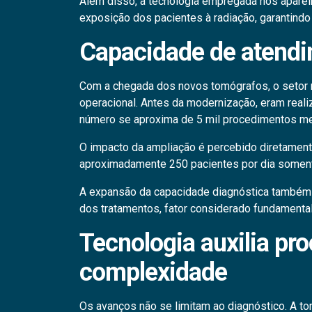
Além disso, a tecnologia empregada nos aparel
exposição dos pacientes à radiação, garantind
Capacidade de atendi
Com a chegada dos novos tomógrafos, o setor 
operacional. Antes da modernização, eram real
número se aproxima de 5 mil procedimentos me
O impacto da ampliação é percebido diretamente
aproximadamente 250 pacientes por dia soment
A expansão da capacidade diagnóstica também con
dos tratamentos, fator considerado fundamenta
Tecnologia auxilia pr
complexidade
Os avanços não se limitam ao diagnóstico. A t