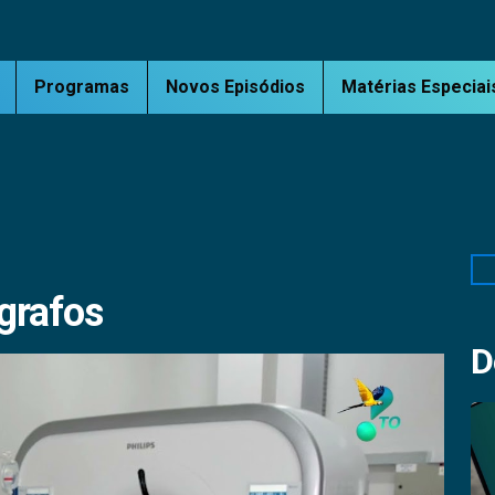
Programas
Novos Episódios
Matérias Especiai
Pe
grafos
D