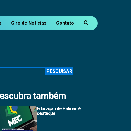
s
Giro de Notícias
Contato
squisar
PESQUISAR
escubra também
Educação de Palmas é
destaque