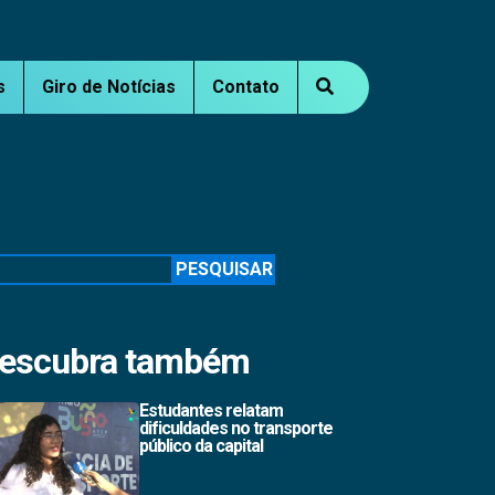
s
Giro de Notícias
Contato
squisar
PESQUISAR
escubra também
Estudantes relatam
dificuldades no transporte
público da capital