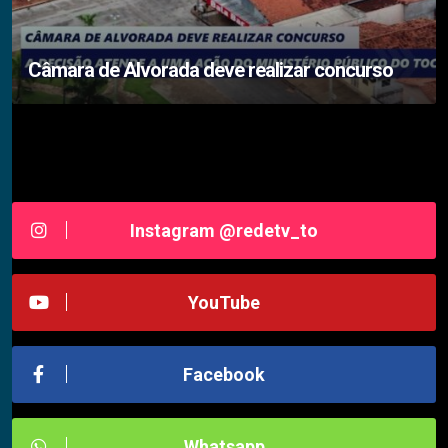
Câmara de Alvorada deve realizar concurso
Siga-nos RedeTV - TOCANTINS
Instagram @redetv_to
YouTube
Facebook
Whatsapp