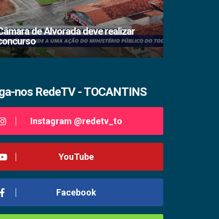
Câmara de Alvorada deve realizar
concurso
TSE lacra s
iga-nos RedeTV - TOCANTINS
Instagram @redetv_to
YouTube
Facebook