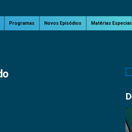
Programas
Novos Episódios
Matérias Especiai
do
Pe
D