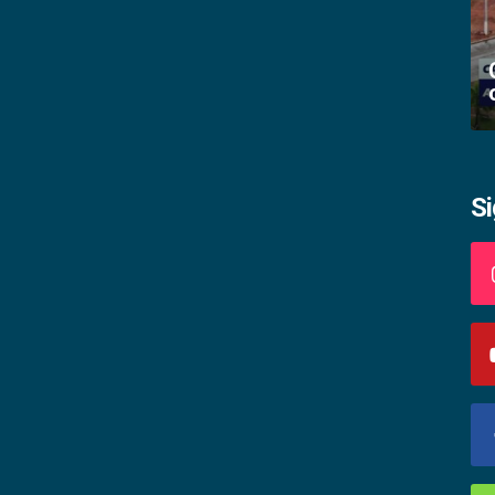
Academia palmense de letras abre
inscrições
S