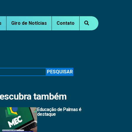
s
Giro de Notícias
Contato
squisar
PESQUISAR
escubra também
Educação de Palmas é
destaque