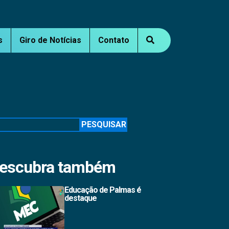
s
Giro de Notícias
Contato
squisar
PESQUISAR
escubra também
Educação de Palmas é
destaque