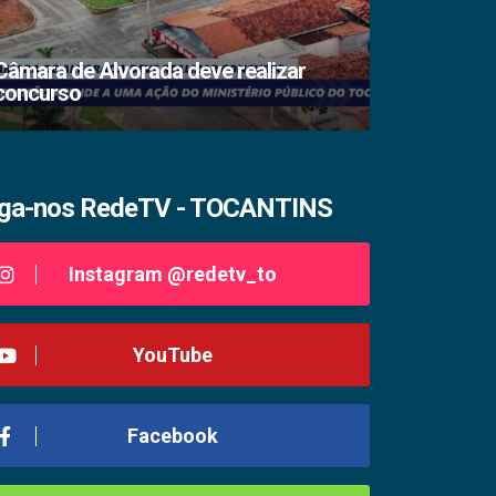
Câmara de Alvorada deve realizar
concurso
TSE lacra s
iga-nos RedeTV - TOCANTINS
Instagram @redetv_to
YouTube
Facebook