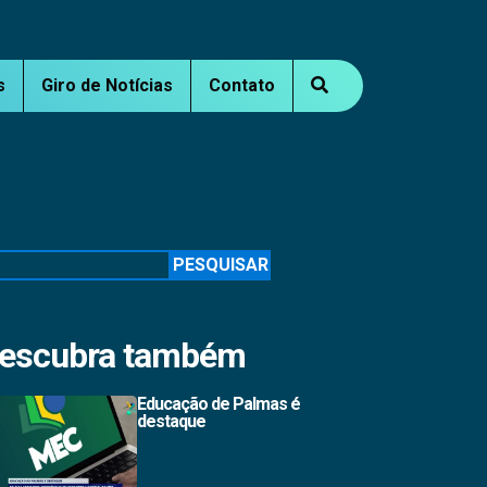
s
Giro de Notícias
Contato
squisar
PESQUISAR
escubra também
Educação de Palmas é
destaque