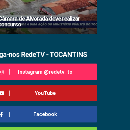
Câmara de Alvorada deve realizar
concurso
TSE lacra s
iga-nos RedeTV - TOCANTINS
Instagram @redetv_to
YouTube
Facebook