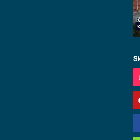
Academia palmense de letras abre
inscrições
S