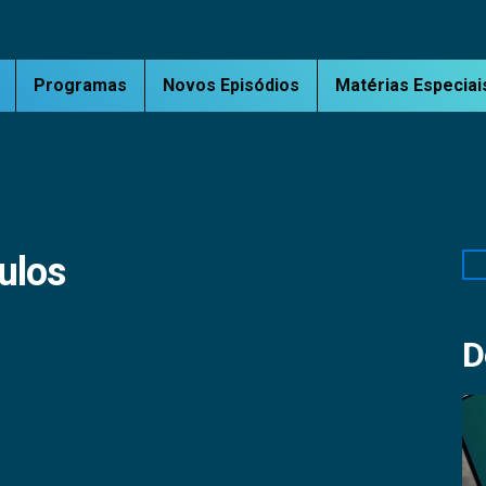
Programas
Novos Episódios
Matérias Especiai
ulos
Pe
D