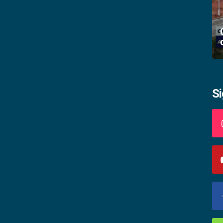
Academia palmense de letras abre
inscrições
S