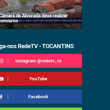
Câmara de Alvorada deve realizar
concurso
TSE lacra s
iga-nos RedeTV - TOCANTINS
Instagram @redetv_to
YouTube
Facebook