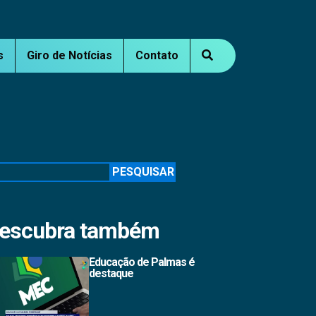
s
Giro de Notícias
Contato
squisar
PESQUISAR
escubra também
Educação de Palmas é
destaque