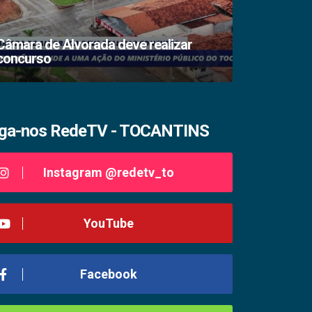
Câmara de Alvorada deve realizar
concurso
TSE lacra s
iga-nos RedeTV - TOCANTINS
Instagram @redetv_to
YouTube
Facebook