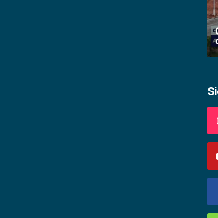
Academia palmense de letras abre
inscrições
S