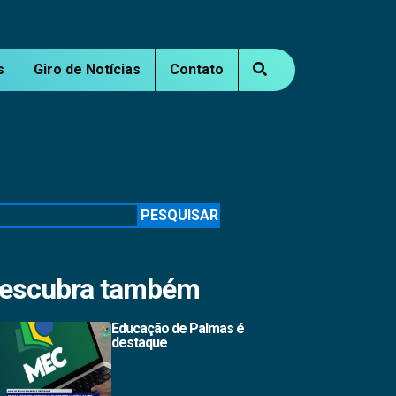
s
Giro de Notícias
Contato
squisar
PESQUISAR
escubra também
Educação de Palmas é
destaque