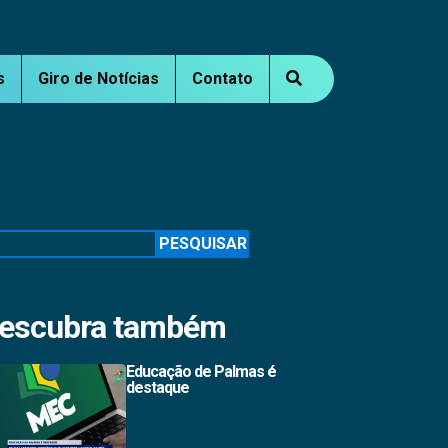
s
Giro de Notícias
Contato
squisar
PESQUISAR
escubra também
Educação de Palmas é
destaque