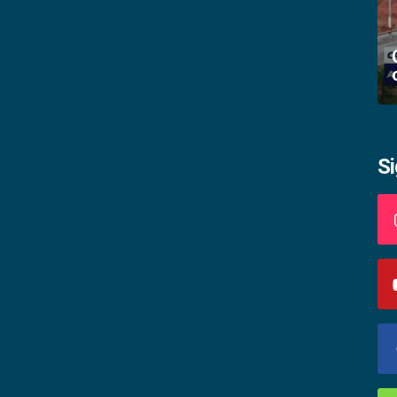
Academia palmense de letras abre
inscrições
S