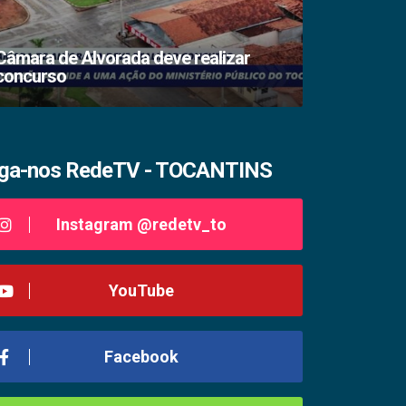
Câmara de Alvorada deve realizar
concurso
TSE lacra s
iga-nos RedeTV - TOCANTINS
Instagram @redetv_to
YouTube
Facebook