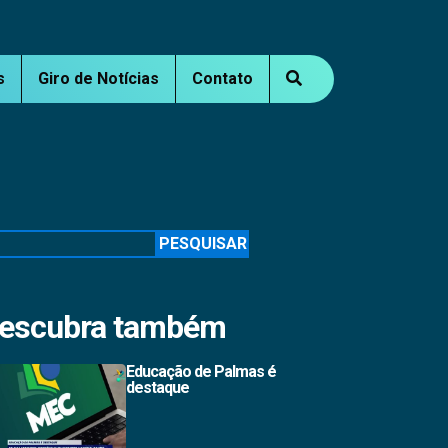
s
Giro de Notícias
Contato
squisar
PESQUISAR
escubra também
Educação de Palmas é
destaque