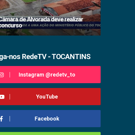
Câmara de Alvorada deve realizar
concurso
TSE lacra s
iga-nos RedeTV - TOCANTINS
Instagram @redetv_to
YouTube
Facebook