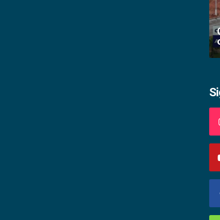
Academia palmense de letras abre
inscrições
S