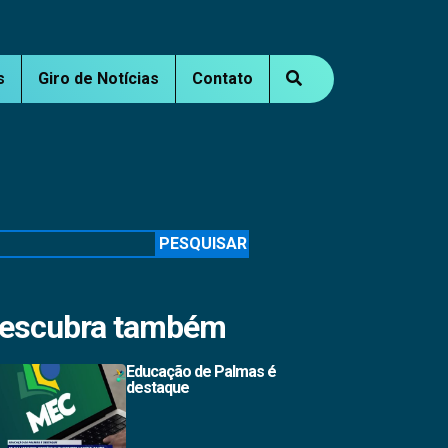
s
Giro de Notícias
Contato
squisar
PESQUISAR
escubra também
Educação de Palmas é
destaque