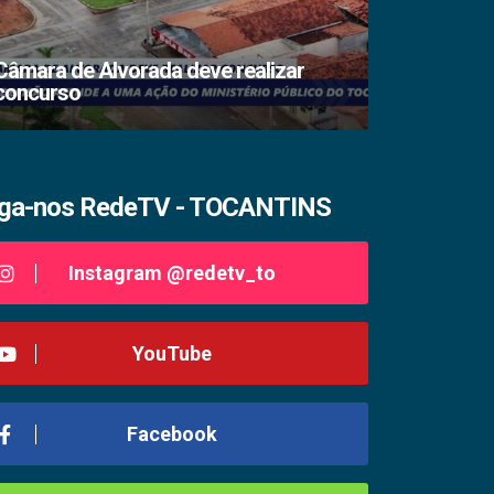
Câmara de Alvorada deve realizar
concurso
TSE lacra s
iga-nos RedeTV - TOCANTINS
Instagram @redetv_to
YouTube
Facebook