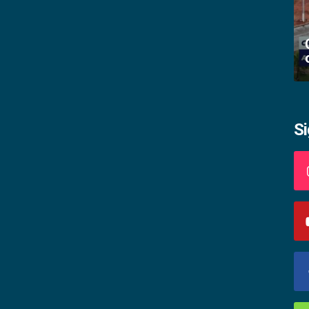
Academia palmense de letras abre
inscrições
S