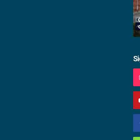
Academia palmense de letras abre
inscrições
S