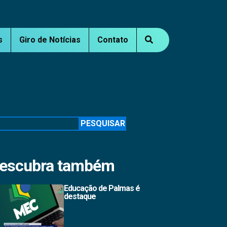
s
Giro de Notícias
Contato
squisar
PESQUISAR
escubra também
Educação de Palmas é
destaque