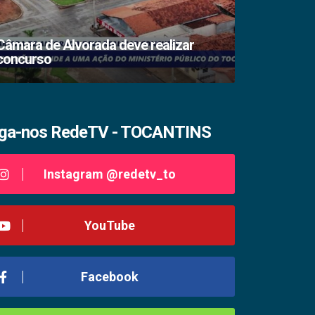
Câmara de Alvorada deve realizar
concurso
TSE lacra s
iga-nos RedeTV - TOCANTINS
Instagram @redetv_to
YouTube
Facebook