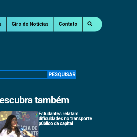
s
Giro de Notícias
Contato
squisar
PESQUISAR
escubra também
Estudantes relatam
dificuldades no transporte
público da capital