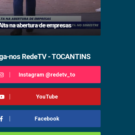
Medidas pr
Alta na abertura de empresas
Tocantins
iga-nos RedeTV - TOCANTINS
Instagram @redetv_to
YouTube
Facebook