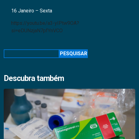
16 Janeiro – Sexta
https://youtu.be/a3-yIPtw9OA?
si=eDUNzjaN7pfYnVCO
Pesquisar
PESQUISAR
Descubra também