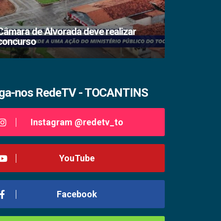
Câmara de Alvorada deve realizar
concurso
TSE lacra s
iga-nos RedeTV - TOCANTINS
Instagram @redetv_to
YouTube
Facebook