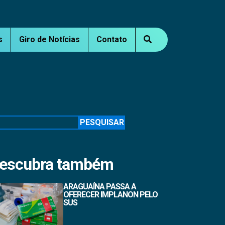
s
Giro de Notícias
Contato
squisar
PESQUISAR
escubra também
ARAGUAÍNA PASSA A
OFERECER IMPLANON PELO
SUS