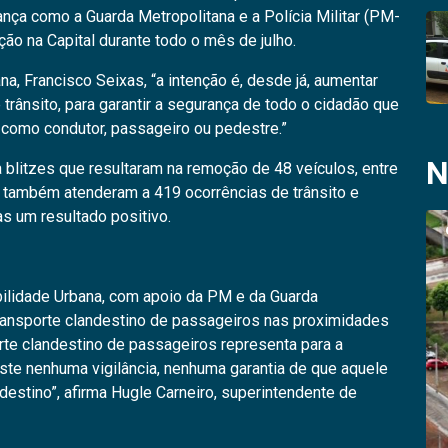
nça como a Guarda Metropolitana e a Polícia Militar (PM-
ção na Capital durante todo o mês de julho.
a, Francisco Seixas, “a intenção é, desde já, aumentar
trânsito, para garantir a segurança de todo o cidadão que
a como condutor, passageiro ou pedestre.”
N
ta blitzes que resultaram na remoção de 48 veículos, entre
a também atenderam a 419 ocorrências de trânsito e
s um resultado positivo.
ilidade Urbana, com apoio da PM e da Guarda
transporte clandestino de passageiros nas proximidades
rte clandestino de passageiros representa para a
ste nenhuma vigilância, nenhuma garantia de que aquele
destino”, afirma Hugle Carneiro, superintendente de