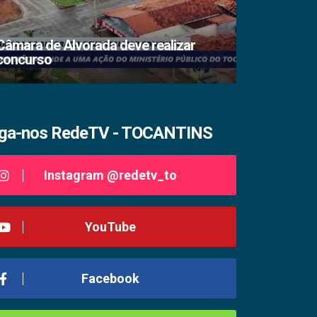
Câmara de Alvorada deve realizar
concurso
TSE lacra s
iga-nos RedeTV - TOCANTINS
Instagram @redetv_to
YouTube
Facebook