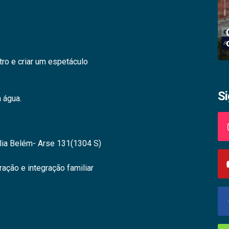
Academia palmense de letras abre
inscrições
tro e criar um espetáculo
S
m água.
élia Belém- Arse 131(1304 S)
ação e integração familiar