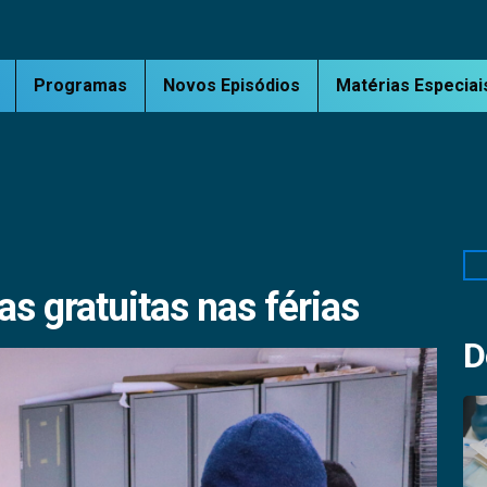
Programas
Novos Episódios
Matérias Especiai
Pe
s gratuitas nas férias
D