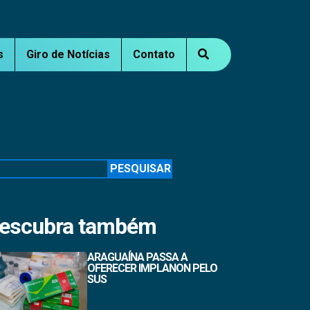
s
Giro de Notícias
Contato
squisar
PESQUISAR
escubra também
ARAGUAÍNA PASSA A
OFERECER IMPLANON PELO
SUS