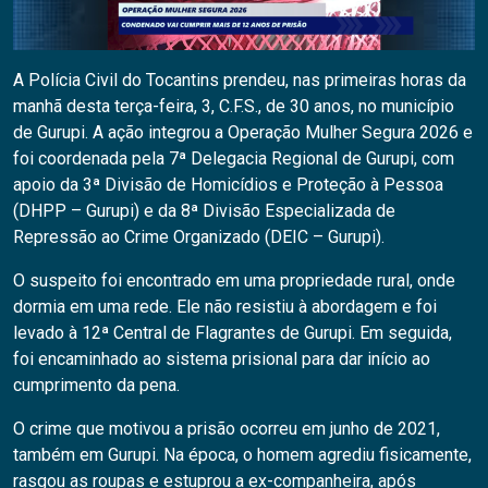
A Polícia Civil do Tocantins prendeu, nas primeiras horas da
manhã desta terça-feira, 3, C.F.S., de 30 anos, no município
de Gurupi. A ação integrou a Operação Mulher Segura 2026 e
foi coordenada pela 7ª Delegacia Regional de Gurupi, com
apoio da 3ª Divisão de Homicídios e Proteção à Pessoa
(DHPP – Gurupi) e da 8ª Divisão Especializada de
Repressão ao Crime Organizado (DEIC – Gurupi).
O suspeito foi encontrado em uma propriedade rural, onde
dormia em uma rede. Ele não resistiu à abordagem e foi
levado à 12ª Central de Flagrantes de Gurupi. Em seguida,
foi encaminhado ao sistema prisional para dar início ao
cumprimento da pena.
O crime que motivou a prisão ocorreu em junho de 2021,
também em Gurupi. Na época, o homem agrediu fisicamente,
rasgou as roupas e estuprou a ex-companheira, após