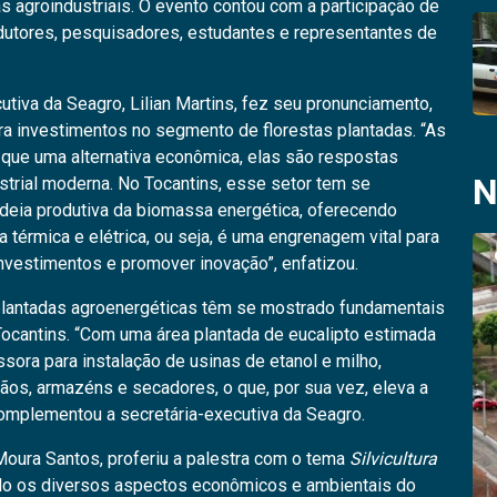
 agroindustriais. O evento contou com a participação de
odutores, pesquisadores, estudantes e representantes de
cutiva da Seagro, Lilian Martins, fez seu pronunciamento,
ra investimentos no segmento de florestas plantadas. “As
 que uma alternativa econômica, elas são respostas
N
strial moderna. No Tocantins, esse setor tem se
adeia produtiva da biomassa energética, oferecendo
 térmica e elétrica, ou seja, é uma engrenagem vital para
 investimentos e promover inovação”, enfatizou.
s plantadas agroenergéticas têm se mostrado fundamentais
Tocantins. “Com uma área plantada de eucalipto estimada
sora para instalação de usinas de etanol e milho,
os, armazéns e secadores, o que, por sua vez, eleva a
omplementou a secretária-executiva da Seagro.
oura Santos, proferiu a palestra com o tema
Silvicultura
do os diversos aspectos econômicos e ambientais do