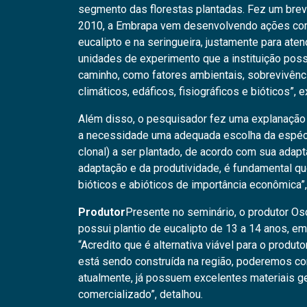
segmento das florestas plantadas. Fez um breve
2010, a Embrapa vem desenvolvendo ações com
eucalipto e na seringueira, justamente para at
unidades de experimento que a instituição pos
caminho, como fatores ambientais, sobrevivênci
climáticos, edáficos, fisiográficos e bióticos”, 
Além disso, o pesquisador fez uma explanação 
a necessidade uma adequada escolha da espécie
clonal) a ser plantado, de acordo com sua adap
adaptação e da produtividade, é fundamental que
bióticos e abióticos de importância econômica”,
Produtor
Presente no seminário, o produtor Os
possui plantio de eucalipto de 13 a 14 anos, e
“Acredito que é alternativa viável para o produt
está sendo construída na região, poderemos com
atualmente, já possuem excelentes materiais ge
comercializado”, detalhou.