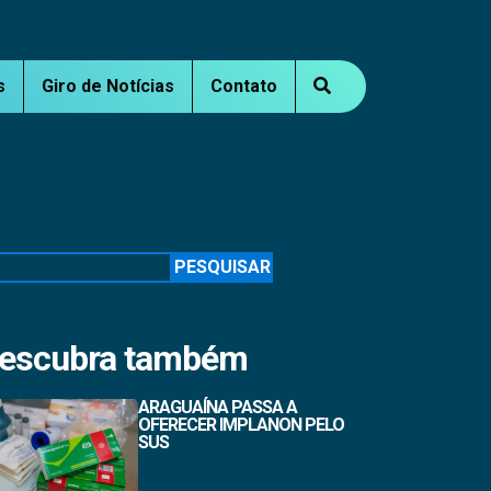
s
Giro de Notícias
Contato
squisar
PESQUISAR
escubra também
ARAGUAÍNA PASSA A
OFERECER IMPLANON PELO
SUS