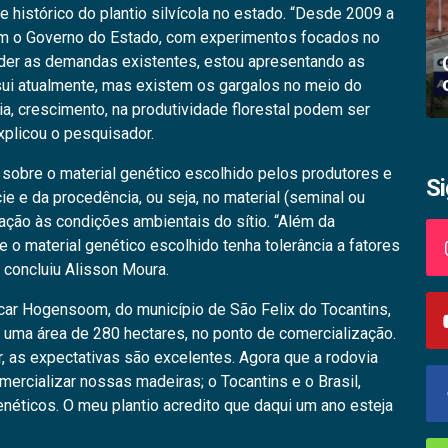
 histórico do plantio silvícola no estado. “Desde 2009 a
 o Governo do Estado, com experimentos focados no
ender as demandas existentes, estou apresentando as
Academia palmense de letras abre
inscrições
sui atualmente, mas existem os gargalos no meio do
a, crescimento, na produtividade florestal podem ser
explicou o pesquisador.
sobre o material genético escolhido pelos produtores e
S
 e da procedência, ou seja, no material (seminal ou
tação às condições ambientais do sítio. “Além da
 o material genético escolhido tenha tolerância a fatores
 concluiu Alisson Moura.
car Hogensoom, do município de São Felix do Tocantins,
m uma área de 280 hectares, no ponto de comercialização.
or, as expectativas são excelentes. Agora que a rodovia
ercializar nossas madeiras; o Tocantins e o Brasil,
néticos. O meu plantio acredito que daqui um ano esteja