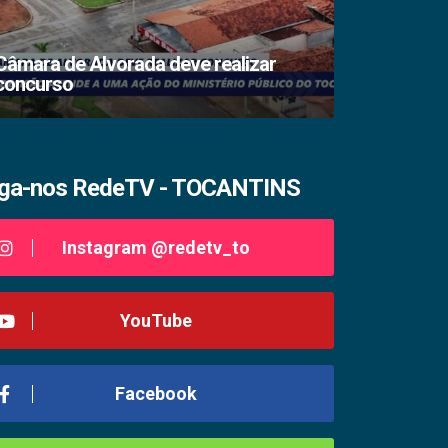
Câmara de Alvorada deve realizar
concurso
TSE lacra s
iga-nos RedeTV - TOCANTINS
Instagram @redetv_to
YouTube
Facebook