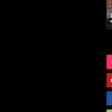
Academia palmense de letras abre
inscrições
S