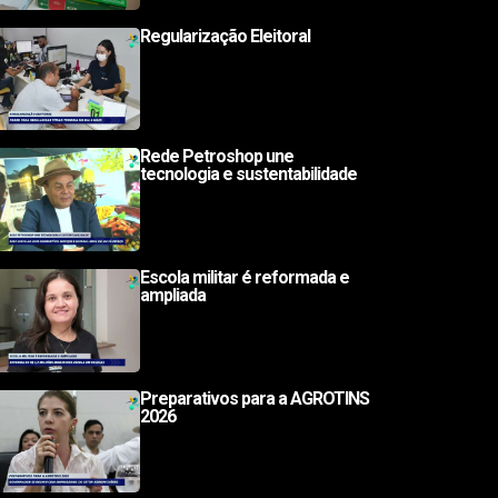
Regularização Eleitoral
Rede Petroshop une
tecnologia e sustentabilidade
Escola militar é reformada e
ampliada
Preparativos para a AGROTINS
2026