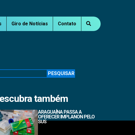
s
Giro de Notícias
Contato
squisar
PESQUISAR
escubra também
ARAGUAÍNA PASSA A
OFERECER IMPLANON PELO
SUS