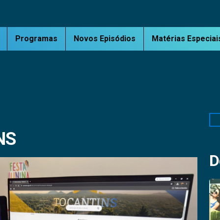
Programas
Novos Episódios
Matérias Especiai
Pe
NS
D