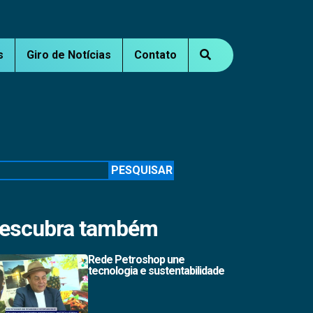
s
Giro de Notícias
Contato
squisar
PESQUISAR
escubra também
Rede Petroshop une
tecnologia e sustentabilidade