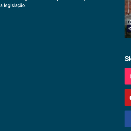
a legislação.
Academia palmense de letras abre
inscrições
S