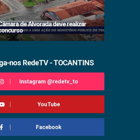
Câmara de Alvorada deve realizar
concurso
TSE lacra s
iga-nos RedeTV - TOCANTINS
Instagram @redetv_to
YouTube
Facebook