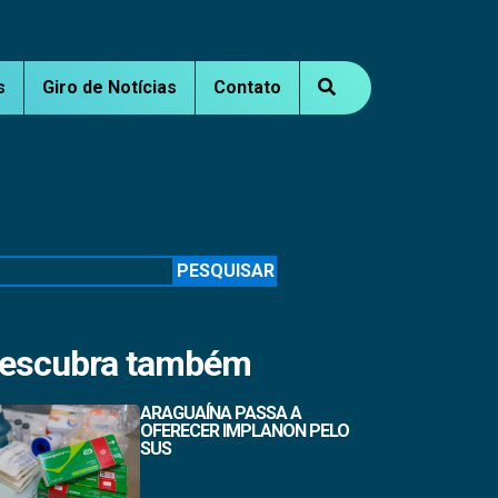
s
Giro de Notícias
Contato
squisar
PESQUISAR
escubra também
ARAGUAÍNA PASSA A
OFERECER IMPLANON PELO
SUS