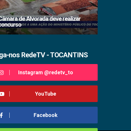
Câmara de Alvorada deve realizar
concurso
TSE lacra s
iga-nos RedeTV - TOCANTINS
Instagram @redetv_to
YouTube
Facebook