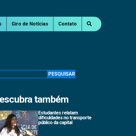
s
Giro de Notícias
Contato
squisar
PESQUISAR
escubra também
Estudantes relatam
dificuldades no transporte
público da capital