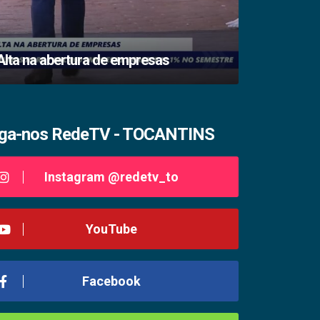
Medidas pr
Alta na abertura de empresas
Tocantins
iga-nos RedeTV - TOCANTINS
Instagram @redetv_to
YouTube
Facebook