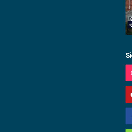
Academia palmense de letras abre
inscrições
S