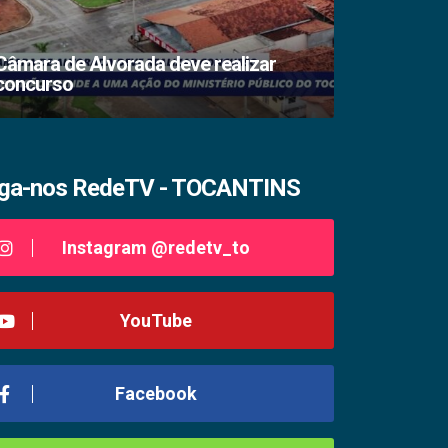
Câmara de Alvorada deve realizar
concurso
TSE lacra s
iga-nos RedeTV - TOCANTINS
Instagram @redetv_to
YouTube
Facebook