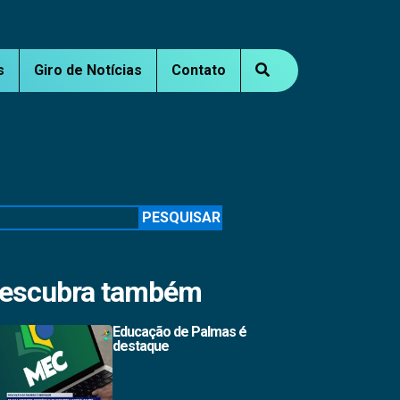
s
Giro de Notícias
Contato
squisar
PESQUISAR
escubra também
Educação de Palmas é
destaque