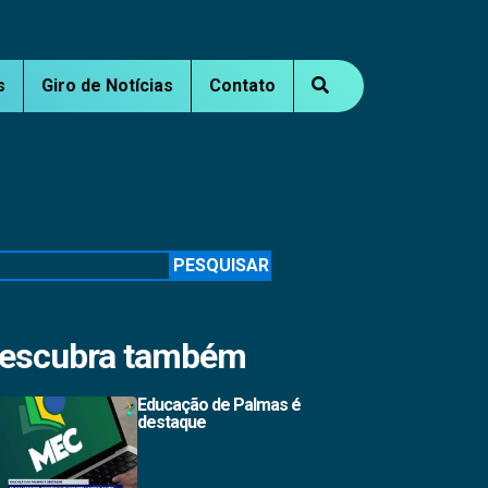
s
Giro de Notícias
Contato
squisar
PESQUISAR
escubra também
Educação de Palmas é
destaque