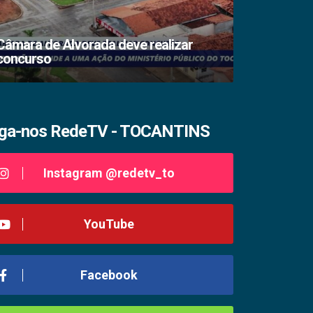
Câmara de Alvorada deve realizar
concurso
TSE lacra s
iga-nos RedeTV - TOCANTINS
Instagram @redetv_to
YouTube
Facebook