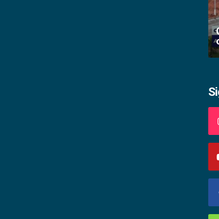
Academia palmense de letras abre
inscrições
S