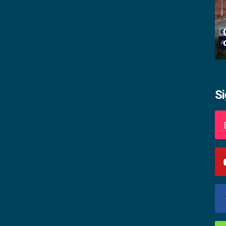
Academia palmense de letras abre
inscrições
S