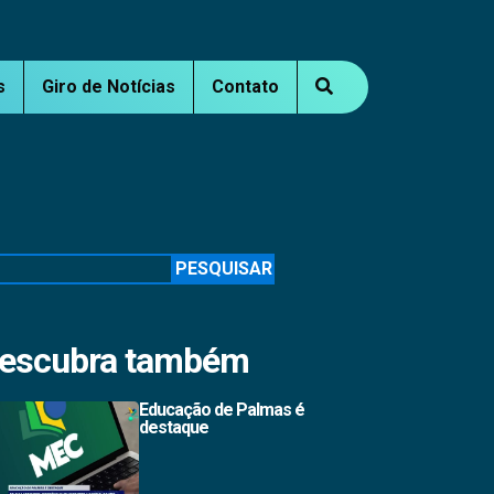
s
Giro de Notícias
Contato
squisar
PESQUISAR
escubra também
Educação de Palmas é
destaque