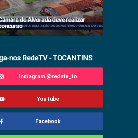
Câmara de Alvorada deve realizar
concurso
TSE lacra s
iga-nos RedeTV - TOCANTINS
Instagram @redetv_to
YouTube
Facebook