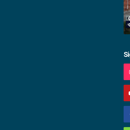
Academia palmense de letras abre
inscrições
S