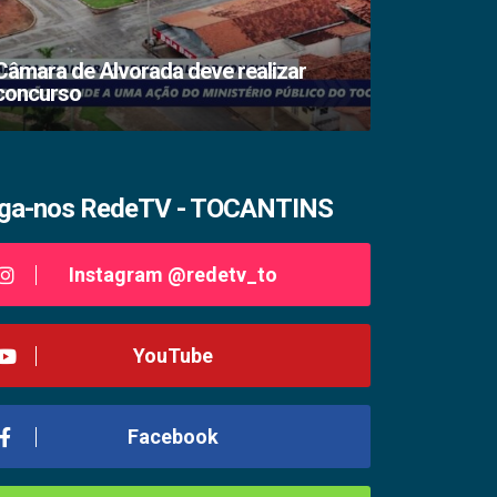
Câmara de Alvorada deve realizar
concurso
TSE lacra s
iga-nos RedeTV - TOCANTINS
Instagram @redetv_to
YouTube
Facebook