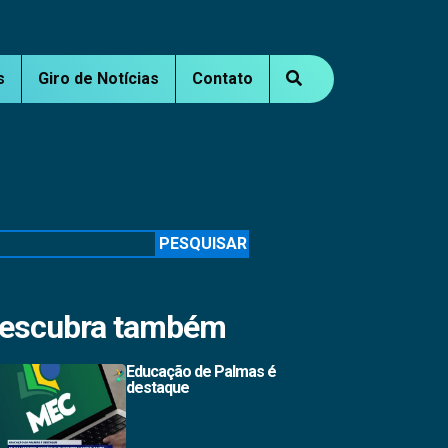
s
Giro de Notícias
Contato
squisar
PESQUISAR
escubra também
Educação de Palmas é
destaque