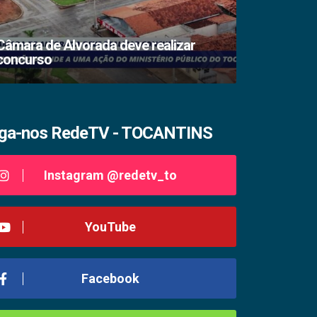
Câmara de Alvorada deve realizar
concurso
TSE lacra s
iga-nos RedeTV - TOCANTINS
Instagram @redetv_to
YouTube
Facebook