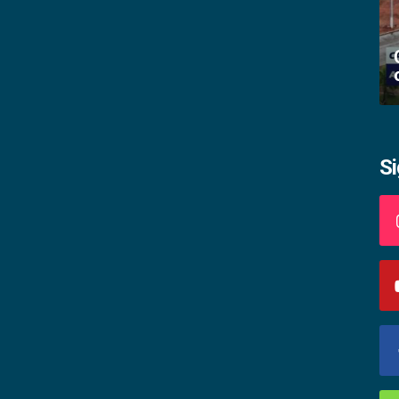
Academia palmense de letras abre
inscrições
S