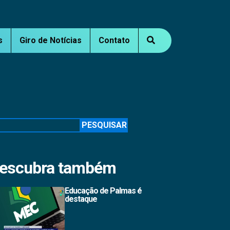
s
Giro de Notícias
Contato
squisar
PESQUISAR
escubra também
Educação de Palmas é
destaque